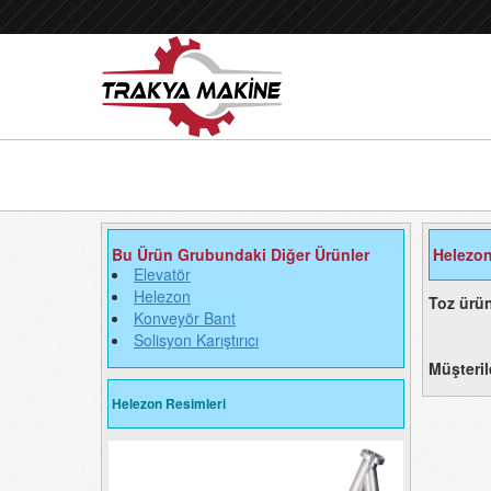
Bu Ürün Grubundaki Diğer Ürünler
Helezon
Elevatör
Helezon
Toz ürün
Konveyör Bant
Solisyon Karıştırıcı
Müşteril
Helezon Resimleri