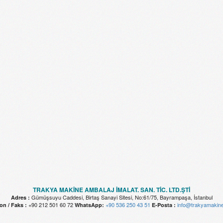
TRAKYA MAKİNE AMBALAJ İMALAT. SAN. TİC. LTD.ŞTİ
Gümüşsuyu Caddesi, Birtaş Sanayi Sitesi, No:61/75, Bayrampaşa, İstanbul
Adres :
+90 212 501 60 72
+90 536 250 43 51
info@trakyamakin
on / Faks :
WhatsApp:
E-Posta :