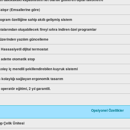
alışır (Emsallerine göre)
ogram özelliğine sahip akıllı gelişmiş sistem
talarından oluşabilecek fireyi sıfıra indiren özel programlar
 üzerinden yazılım güncelleme
º Hassasiyetli dijital termostat
n adette otomatik stop
 kolay iç mendili şekillendirebilen kuyruk sistemi
 kolaylığı sağlayan ergonomik tasarım
operatör eğitimi, 2 yıl garantili.
Opsiyonel Özellikler
ıp Çelik Ünitesi