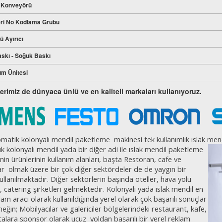
 Konveyörü
eri No Kodlama Grubu
ü Ayırıcı
skı - Soğuk Baskı
um Ünitesi
rimiz de dünyaca ünlü ve en kaliteli markaları kullanıyoruz.
matik kolonyalı mendil paketleme
makinesi tek kullanımlık ıslak me
ık kolonyalı mendil yada bir diğer adi ile ıslak
mendil paketleme
nin ürünlerinin kullanım alanları, başta Restoran, cafe ve
ar
olmak üzere bir çok diğer sektördeler de de yaygın bir
ullanılmaktadır. Diğer sektörlerin başında oteller, hava yolu
i, catering şirketleri gelmektedir. Kolonyalı yada ıslak mendil en
am aracı olarak kullanıldığında yerel olarak çok başarılı sonuçlar
neğin; Mobilyacılar ve galericiler bölgelerindeki restaurant, kafe,
talara sponsor olarak ucuz
yoldan başarılı bir yerel reklam