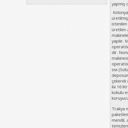
yapmış o
Kolonya
üretilmi
istenilen
üretilen
makinele
yapılır.
operatör
dir. Non
makinesi
operatör
sıvı (So
deposunu
çekerek m
ila 16 li
kokulu e
koruyucu 
Trak
ya 
paketlem
mendil, 
temizlem