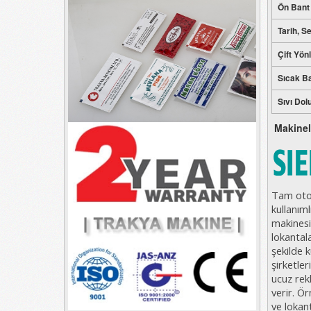
Ön Bant
Tarih, S
Çift Yönl
Sıcak Ba
Sıvı Dol
Makinele
Tam oto
kullanıml
makinesi
lokantal
şekilde k
şirketler
ucuz rekl
verir. Ör
ve lokan