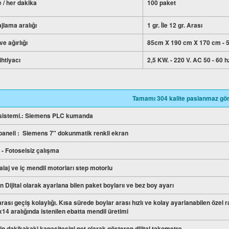
 / her dakika
100 paket
ajlama aralığı
1 gr. İle 12 gr. Arası
ve ağırlığı
85cm X 190 cm X 170 cm - 
ihtiyacı
2,5 KW. - 220 V. AC 50 - 60 h
Tamamı 304 kalite paslanmaz g
 sistemi.: Siemens PLC kumanda
paneli : Siemens 7" dokunmatik renkli ekran
i - Fotoselsiz çalışma
laj ve iç mendil motorları step motorlu
 Dijital olarak ayarlana bilen paket boylarıı ve bez boy ayarı
arası geçiş kolaylığı. Kısa sürede boylar arası hızlı ve kolay ayarlanabilen özel r
x14 aralığında istenilen ebatta mendil üretimi
n dakikakaki kapasitesini net olarak gösteren dijital takometre