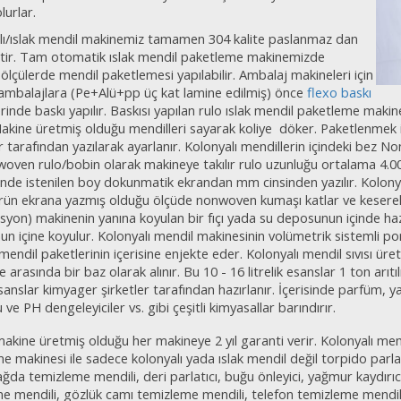
lurlar.
lı/ıslak mendil makinemiz tamamen 304 kalite paslanmaz dan
ştir. Tam otomatik ıslak mendil paketleme makinemizde
 ölçülerde mendil paketlemesi yapılabilir. Ambalaj makineleri için
 ambalajlara (Pe+Alü+pp üç kat lamine edilmiş) önce
flexo baskı
rinde baskı yapılır. Baskısı yapılan rulo ıslak mendil paketleme mak
 Makine üretmiş olduğu mendilleri sayarak koliye döker. Paketlenme
 tarafından yazılarak ayarlanır. Kolonyalı mendillerin içindeki bez 
woven rulo/bobin olarak makineye takılır rulo uzunluğu ortalama 4.0
nde istenilen boy dokunmatik ekrandan mm cinsinden yazılır. Kolonyal
ün ekrana yazmış olduğu ölçüde nonwoven kumaşı katlar ve keserek pa
lüsyon) makinenin yanına koyulan bir fıçı yada su deposunun içinde haz
n içine koyulur. Kolonyalı mendil makinesinin volümetrik sistemli pom
endil paketlerinin içerisine enjekte eder. Kolonyalı mendil sıvısı üre
tre arasında bir baz olarak alınır. Bu 10 - 16 litrelik esanslar 1 ton arıt
sanslar kimyager şirketler tarafınd
an hazırlanır. İçerisinde parfüm, y
ve PH dengeleyiciler vs. gibi çeşitli kimyasallar barındırır.
m
a
kine üretmiş olduğu her makineye 2 yıl garanti verir. Kolonyalı men
e makinesi ile
sadece kolonyalı yada ıslak mendil değil torpido parlat
ağda temizlem
e mendili, deri parlatıcı, buğu önleyici, yağmur kaydırı
e mendili, gözlük camı temizle
me mendili, telefon temizleme mendil