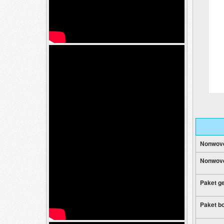
Nonwove
Nonwove
Paket ge
Paket b