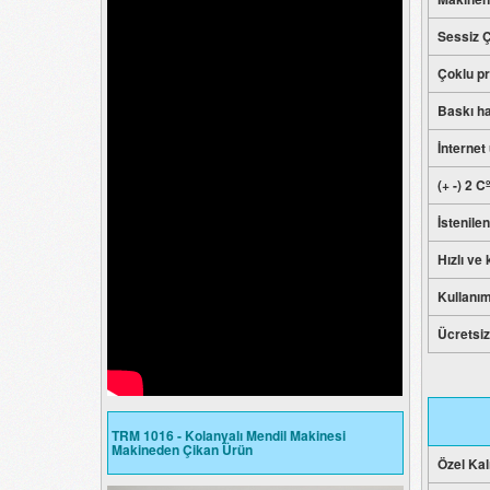
Sessiz Ç
Çoklu pr
Baskı ha
İnternet
(+ -) 2 C
İstenile
Hızlı ve
Kullanım
Ücretsiz 
TRM 1016 - Kolanyalı Mendil Makinesi
Makineden Çikan Ürün
Özel Kal