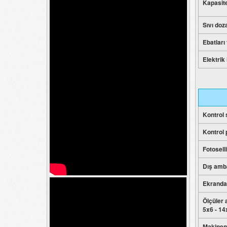
Kapasite
Sıvı doz
Ebatları 
Elektrik 
Kontrol
Kontrol 
Fotosell
Dış amba
Ekrandan
Ölçüler 
5x6 - 14
Makineni