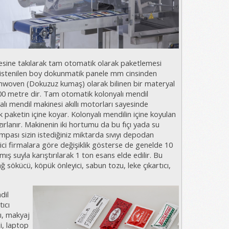
inesine takılarak tam otomatik olarak paketlemesi
k istenilen boy dokunmatik panele mm cinsinden
Nonwoven (Dokuzuz kumaş) olarak bilinen bir materyal
00 metre dir. Tam otomatik kolonyalı mendil
ı mendil makinesi akıllı motorları sayesinde
ketin içine koyar. Kolonyalı mendilin içine koyulan
ırlanır. Makinenin iki hortumu da bu fıçı yada su
pası sizin istediğiniz miktarda sıvıyı depodan
tici firmalara göre değişiklik gösterse de genelde 10
ılmış suyla karıştırılarak 1 ton esans elde edilir. Bu
ağ sökücü, köpük önleyici, sabun tozu, leke çıkartıcı,
dil
ıcı
cı, makyaj
i, laptop