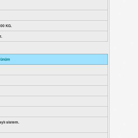
500 KG.
z.
örünüm
aylı sistem.