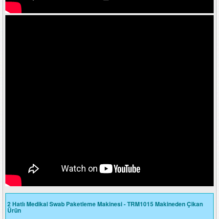
2 Hatlı Medikal Swab Paketleme Makinesi - TRM1015 Makineden Çikan
Ürün