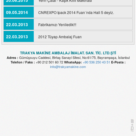
20.06.2015
Yeni! Çatal - Kaşık Kılıfı Makinası
09.05.2014
CNREXPO Ipack 2014 Fuarı´nda Hall 5 deyiz.
22.03.2013
Fabrikamızı Yeniledik!!!
22.03.2013
2012 Tüyap Ambalaj Fuarı
TRAKYA MAKİNE AMBALAJ İMALAT. SAN. TİC. LTD.ŞTİ
Gümüşsuyu Caddesi, Birtaş Sanayi Sitesi, No:61/75, Bayrampaşa, İstanbul
Adres :
+90 212 501 60 72
+90 536 250 43 51
Telefon / Faks :
WhatsApp:
E-Posta :
info@trakyamakine.com